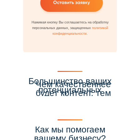
Нажимая кнопку Вы соглашаетесь на обработку
персональных данных, защищенных
политикой
конфиденциальности
.
Большинство ваших
Чем качественнее
потенциальных
будет контент, тем
клиентов приходят в
больше шансов
соцсети за
"зацепить"
потреблением
пользователей.
визуального контента
Как мы помогаем
- красивых и ярких
вашему бизнесу?