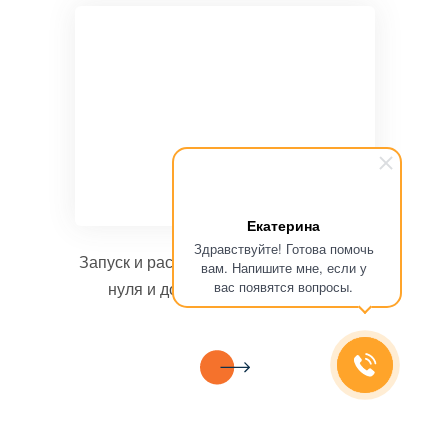
Екатерина
Здравствуйте! Готова помочь
Запуск и раскрутка социальных сетей с
вам. Напишите мне, если у
вас появятся вопросы.
нуля и до стабильной прибыли.